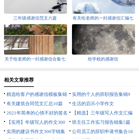
三年级感谢信范文六篇
有关给老师的一封感谢信汇编七
篇
关于给老师的一封感谢信合集七
给学校的感谢信
篇
相关文章推荐
精选给客户的感谢信模板集锦
实用的个人的辞职报告集锦9
六篇
有关建筑合同范文汇总10篇
篇
生活的启示小学作文
2021年简单的心情不好的签名
【精选】三年级写人作文汇编
合集45条
【实用】年级写人的作文300
10篇
班主任工作实习报告锦集5篇
字汇总七篇
实用的建议书作文300字锦集
公司员工的辞职申请书集合10