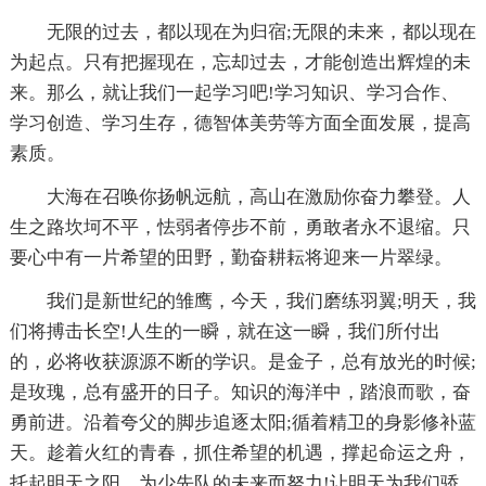
无限的过去，都以现在为归宿;无限的未来，都以现在
为起点。只有把握现在，忘却过去，才能创造出辉煌的未
来。那么，就让我们一起学习吧!学习知识、学习合作、
学习创造、学习生存，德智体美劳等方面全面发展，提高
素质。
大海在召唤你扬帆远航，高山在激励你奋力攀登。人
生之路坎坷不平，怯弱者停步不前，勇敢者永不退缩。只
要心中有一片希望的田野，勤奋耕耘将迎来一片翠绿。
我们是新世纪的雏鹰，今天，我们磨练羽翼;明天，我
们将搏击长空!人生的一瞬，就在这一瞬，我们所付出
的，必将收获源源不断的学识。是金子，总有放光的时候;
是玫瑰，总有盛开的日子。知识的海洋中，踏浪而歌，奋
勇前进。沿着夸父的脚步追逐太阳;循着精卫的身影修补蓝
天。趁着火红的青春，抓住希望的机遇，撑起命运之舟，
托起明天之阳，为少先队的未来而努力!让明天为我们骄