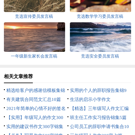
竞选宣传委员发言稿
竞选数学学习委员发言稿
一年级新生家长会发言稿
竞选安全委员发言稿
相关文章推荐
精选给客户的感谢信模板集锦
实用的个人的辞职报告集锦9
六篇
有关建筑合同范文汇总10篇
篇
生活的启示小学作文
2021年简单的心情不好的签名
【精选】三年级写人作文汇编
合集45条
【实用】年级写人的作文300
10篇
班主任工作实习报告锦集5篇
字汇总七篇
实用的建议书作文300字锦集
公司员工的辞职申请书集合10