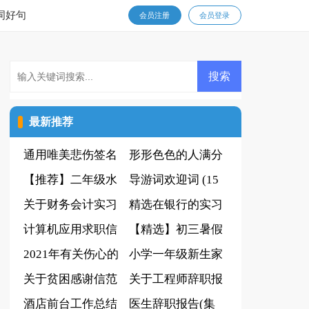
词好句
会员注册
会员登录
最新推荐
通用唯美悲伤签名
形形色色的人满分
摘录65条
【推荐】二年级水
作文
导游词欢迎词 (15
果作文三篇
关于财务会计实习
篇)
精选在银行的实习
报告合集6篇
计算机应用求职信
报告范文汇编6篇
【精选】初三暑假
模板集合7篇
2021年有关伤心的
作文汇总6篇
小学一年级新生家
签名汇编35句
关于贫困感谢信范
长会发言稿
关于工程师辞职报
文汇总九篇
酒店前台工作总结
告汇编10篇
医生辞职报告(集