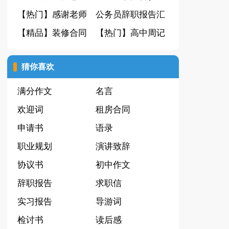
15篇
【热门】感谢老师
合15篇)
公务员辞职报告汇
的感谢信模板汇总
【精品】装修合同
编15篇
【热门】高中周记
5篇
汇总六篇
合集十篇
猜你喜欢
满分作文
名言
欢迎词
租房合同
申请书
语录
职业规划
演讲致辞
协议书
初中作文
辞职报告
求职信
实习报告
导游词
检讨书
读后感