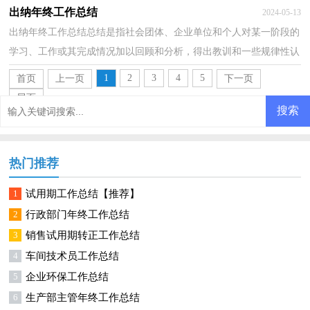
律，从而掌握并运用这些规律，让我们一起认真地写...
出纳年终工作总结
2024-05-13
出纳年终工作总结总结是指社会团体、企业单位和个人对某一阶段的
学习、工作或其完成情况加以回顾和分析，得出教训和一些规律性认
识的一种书面材料，它能够使头脑更加清醒，目标更...
1
2
3
4
5
首页
上一页
下一页
尾页
热门推荐
1
试用期工作总结【推荐】
2
行政部门年终工作总结
3
销售试用期转正工作总结
4
车间技术员工作总结
5
企业环保工作总结
6
生产部主管年终工作总结