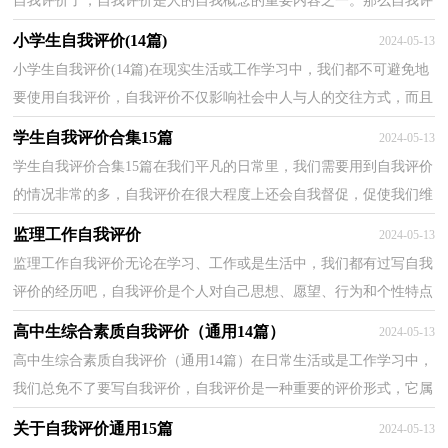
自我评价了，自我评价是人的自我概念的重要内容之一。那么自我评
价一般是怎么写的呢？下面是小编精心整理的应届毕...
小学生自我评价(14篇)
2024-05-13
小学生自我评价(14篇)在现实生活或工作学习中，我们都不可避免地
要使用自我评价，自我评价不仅影响社会中人与人的交往方式，而且
影响社会中人的心理健康程度，影响人的价值观和人生...
学生自我评价合集15篇
2024-05-13
学生自我评价合集15篇在我们平凡的日常里，我们需要用到自我评价
的情况非常的多，自我评价在很大程度上还会自我督促，促使我们维
持自我的一致性。那么问题来了，到底应如何写一份恰...
监理工作自我评价
2024-05-13
监理工作自我评价无论在学习、工作或是生活中，我们都有过写自我
评价的经历吧，自我评价是个人对自己思想、愿望、行为和个性特点
的判断和评价。写自我评价的注意事项有很多，你确...
高中生综合素质自我评价（通用14篇）
2024-05-13
高中生综合素质自我评价（通用14篇）在日常生活或是工作学习中，
我们总免不了要写自我评价，自我评价是一种重要的评价形式，它属
于人的自我概念的重要内容之一。相信许多人会觉得自我...
关于自我评价通用15篇
2024-05-13