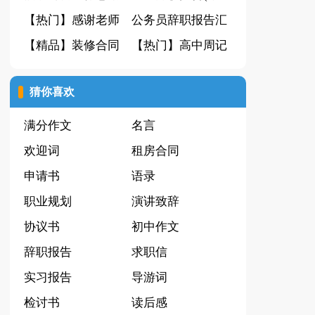
15篇
【热门】感谢老师
合15篇)
公务员辞职报告汇
的感谢信模板汇总
【精品】装修合同
编15篇
【热门】高中周记
5篇
汇总六篇
合集十篇
猜你喜欢
满分作文
名言
欢迎词
租房合同
申请书
语录
职业规划
演讲致辞
协议书
初中作文
辞职报告
求职信
实习报告
导游词
检讨书
读后感