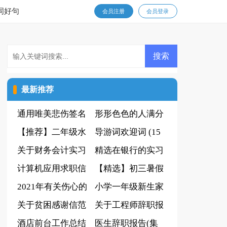
词好句
会员注册
会员登录
最新推荐
通用唯美悲伤签名
形形色色的人满分
摘录65条
【推荐】二年级水
作文
导游词欢迎词 (15
果作文三篇
关于财务会计实习
篇)
精选在银行的实习
报告合集6篇
计算机应用求职信
报告范文汇编6篇
【精选】初三暑假
模板集合7篇
2021年有关伤心的
作文汇总6篇
小学一年级新生家
签名汇编35句
关于贫困感谢信范
长会发言稿
关于工程师辞职报
文汇总九篇
酒店前台工作总结
告汇编10篇
医生辞职报告(集