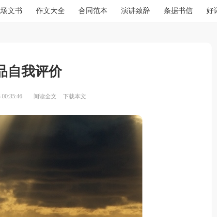
职场文书
作文大全
合同范本
演讲致辞
条据书信
好
品自我评价
00:35:46
阅读全文
下载本文