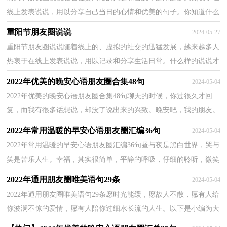
线上发表说说，用以分享自己当日的心情和优美的句子。你知道什么
样的说说才有创意吗？以下是小编精心整理的情人节...
重阳节朋友圈说说
2024-05-27
重阳节朋友圈说说随着线上的、虚拟的社交的迅猛发展，越来越多人
热衷于在线上发表说说，用以记录和分享生活日常。什么样的说说才
让人印象深刻呢？下面是小编收集整理的重阳节朋友...
2022年优美的晚安心语朋友圈合集48句
2024-05-04
2022年优美的晚安心语朋友圈合集48句聊天的时候，你过很久才回
复，而我有很多话想说，却没了说出来的兴致。晚安吧，我的朋友。
下面是小编为大家提供的优美的晚安心语48句,供大家参...
2022年常用温暖的早安心语朋友圈汇编36句
2024-05-04
2022年常用温暖的早安心语朋友圈汇编36句昼与夜是黑白世界，哭与
笑是苦乐人生。幸福，其实很简单，平静的呼吸，仔细的聆听，微笑
着生活；有人爱，有事做，有所期待；不慌乱，不迷茫，无悔人生；
2022年通用朋友圈唯美语句29条
2024-05-04
幸福...
2022年通用朋友圈唯美语句29条愿时光能缓，愿故人不散，愿有人给
你波澜不惊的爱情，愿有人陪你过细水长流的人生。以下是小编为大
家收集的朋友圈唯美语句29条,希望对大家有所帮助...