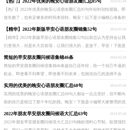
【热门】2022年优美的晚安心语朋友圈汇总85句
2024-05-04
【热门】2022年优美的晚安心语朋友圈汇总85句年轻时别怕冒险。即
使失败了，也有足够多的时间来扭转。晚安！以下是小编精心准备的
优美的晚安心语85句,欢迎大家阅读。1、轻倚岁月...
【精华】2022年新版早安心语朋友圈锦集52句
2024-05-04
【精华】2022年新版早安心语朋友圈锦集52句以前总认为坚持会让我
们变强大，但是长大后发现，让我们强大的，是放下。早安！下面是
小编精心准备的新版早安心语52句,欢迎阅读，希望能够...
简短的早安朋友圈问候语集锦46条
2024-05-04
简短的早安朋友圈问候语集锦46条趁自己还年轻，给一个自己牛逼的
机会。即使看不到希望，即使看不到未来，也相信自己的选择不会
错，自己的未来不会错，自己的梦想不会错。我不怕千万人...
实用的优美的晚安心语朋友圈汇总68句
2024-05-04
实用的优美的晚安心语朋友圈汇总68句人都会一点点变好，但不断向
前的你只是错过了那个年纪的我。晚安！下面是小编帮大家整理的优
美的晚安心语68句,欢迎阅读，希望大家能够喜欢。1...
2022年朋友早安朋友圈问候语大汇总63句
2024-05-04
2022年朋友早安朋友圈问候语大汇总63句物欲强时心节制。欲望强烈