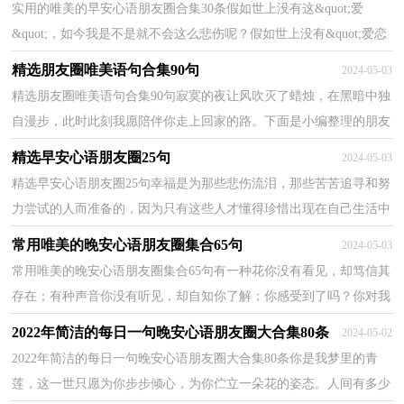
实用的唯美的早安心语朋友圈合集30条假如世上没有这&quot;爱
&quot;，如今我是不是就不会这么悲伤呢？假如世上没有&quot;爱恋
&quot;，如今的我是不是就不会这么心痛？假如不曾遇见你，是不是
精选朋友圈唯美语句合集90句
2024-05-03
就没有离别了呢...
精选朋友圈唯美语句合集90句寂寞的夜让风吹灭了蜡烛，在黑暗中独
自漫步，此时此刻我愿陪伴你走上回家的路。下面是小编整理的朋友
圈唯美语句90句,希望能够帮助到大家。1、一定要...
精选早安心语朋友圈25句
2024-05-03
精选早安心语朋友圈25句幸福是为那些悲伤流泪，那些苦苦追寻和努
力尝试的人而准备的，因为只有这些人才懂得珍惜出现在自己生活中
的那些人。早安！以下是小编精心准备的早安心语25...
常用唯美的晚安心语朋友圈集合65句
2024-05-03
常用唯美的晚安心语朋友圈集合65句有一种花你没有看见，却笃信其
存在；有种声音你没有听见，却自知你了解；你感受到了吗？你对我
真的很重要，知道吗？晚安！下面是小编为大家准备的唯美的晚...
2022年简洁的每日一句晚安心语朋友圈大合集80条
2024-05-02
2022年简洁的每日一句晚安心语朋友圈大合集80条你是我梦里的青
莲，这一世只愿为你步步倾心，为你伫立一朵花的姿态。人间有多少