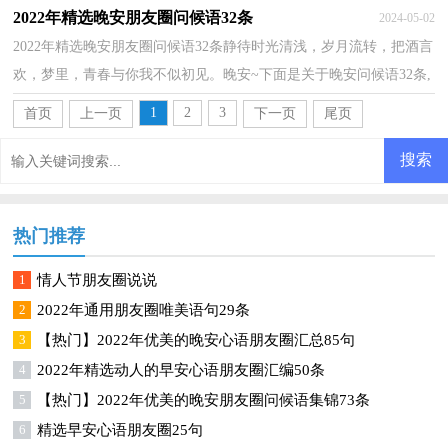
情殇我不问？所有眼泪只为你割舍。攘攘红尘一曲无终...
2022年精选晚安朋友圈问候语32条
2024-05-02
2022年精选晚安朋友圈问候语32条静待时光清浅，岁月流转，把酒言
欢，梦里，青春与你我不似初见。晚安~下面是关于晚安问候语32条,
一起来看一下吧。1、你用心灵，弹拨着我的心弦。我听...
1
2
3
首页
上一页
下一页
尾页
热门推荐
1
情人节朋友圈说说
2
2022年通用朋友圈唯美语句29条
3
【热门】2022年优美的晚安心语朋友圈汇总85句
4
2022年精选动人的早安心语朋友圈汇编50条
5
【热门】2022年优美的晚安朋友圈问候语集锦73条
6
精选早安心语朋友圈25句