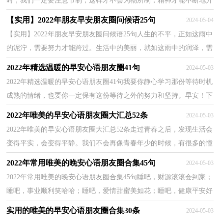
时，我们一定要注意节制，这样才不会为物所制，精神才能不断地升
华，我们才能获得真正的快乐。早安！下面是小编精心整...
【实用】2022年朋友早安朋友圈问候语25句
2024-05-04
【实用】2022年朋友早安朋友圈问候语25句人生的不平，正如这雨中
的泥泞，需要努力才能跨过。生活中的美丽，就如这雨中的润泽，需
要静心去品尝。那么，有拼搏、有感悟的人生，才会萌发更...
2022年精选温暖的早安心语朋友圈41句
2024-05-03
2022年精选温暖的早安心语朋友圈41句我要你静心学习那份等待时机
成熟的情绪，也要你一定保有这份等待之外的努力和坚持。早安！下
面是小编精心整理的温暖的早安心语41句,希望对...
2022年唯美的早安心语朋友圈大汇总52条
2024-05-03
2022年唯美的早安心语朋友圈大汇总52条走过青春之后，发现生活会
变得平实，会变得平静。我们不会再像青春年少的时候，有很多的憧
憬。也不会像青春年少的时候，岁月勾勒的很纯真。我...
2022年常用唯美的晚安心语朋友圈合集45句
2024-05-03
2022年常用唯美的晚安心语朋友圈合集45句睡吧，财源滚滚会到家；
睡吧，事业顺利笑哈哈；睡吧，爱情甜蜜美如花；睡吧，健康平安好
运达；睡吧，只有做梦一切都会实现啦！晚安，朋友！下面是小编为
实用的唯美的早安心语朋友圈合集30条
2024-05-03
大家...