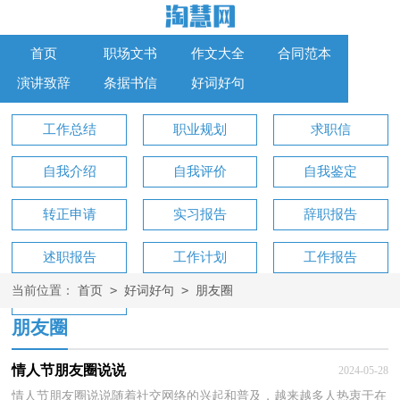
首页
职场文书
作文大全
合同范本
演讲致辞
条据书信
好词好句
工作总结
职业规划
求职信
自我介绍
自我评价
自我鉴定
转正申请
实习报告
辞职报告
述职报告
工作计划
工作报告
>
>
当前位置：
首页
好词好句
朋友圈
工作方案
朋友圈
情人节朋友圈说说
2024-05-28
情人节朋友圈说说随着社交网络的兴起和普及，越来越多人热衷于在