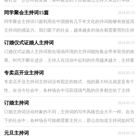
着社会一步步向前发展，各种集会的节目都通过主持人来进行串联，
现在你是否对主持词一筹莫展呢？以下是小编收集整...
同学聚会主持词15篇
2024-05-31
同学聚会主持词15篇利用在中国拥有几千年文化的诗词能够有效提高
主持词的感染力。我们眼下的社会，越来越多的场合都需要用到主持
人，那么你知道主持词如何写吗？下面是小编为大家...
订婚仪式证婚人主持词
2024-05-31
订婚仪式证婚人主持词契合现场环境的主持词能给集会带来双倍的效
果。时代不断在进步，主持人在活动中起到的作用越来越大，主持要
好好准备自己的主持词，以下是小编为大家收集的订...
专卖店开业主持词
2024-05-31
专卖店开业主持词主持词没有固定的格式，他的最大特点就是富有个
性。在当今社会中，各种场合中活跃现场气氛的任务都交给了主持
人，主持词怎么写才合适呢？以下是小编精心整理的专卖...
订婚主持词
2024-05-31
订婚主持词活动对象的不同，主持词的写作风格也会大不一样。在当
下的社会中，各种场合可能都需要主持人，那么你知道主持词如何写
吗？以下是小编收集整理的订婚主持词，欢迎大家借鉴与...
元旦主持词
2024-05-31