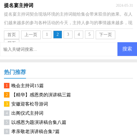
那么我们该怎么去写主持词呢？以下是小编整理的普通...
提名宴主持词
2024-05-31
提名宴主持词契合现场环境的主持词能给集会带来双倍的效果。在人
们越来越多的参与各种活动的今天，主持人参与的事情越来越多，现
在你是否对主持词一筹莫展呢？以下是小编精心整理...
1
2
3
4
5
首页
上一页
下一页
尾页
热门推荐
1
晚会主持词15篇
2
【精华】感恩类的演讲稿三篇
3
安徽迎客松导游词
4
出阁仪式主持词
5
以感恩为题演讲稿合集八篇
6
孝亲敬老演讲稿合集7篇