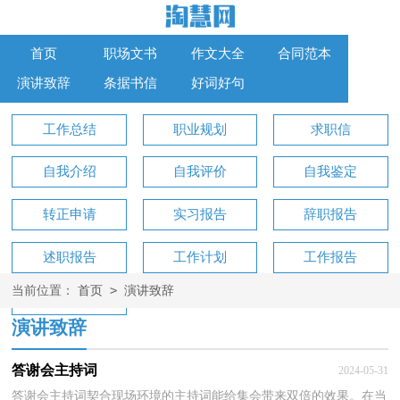
首页
职场文书
作文大全
合同范本
演讲致辞
条据书信
好词好句
工作总结
职业规划
求职信
自我介绍
自我评价
自我鉴定
转正申请
实习报告
辞职报告
述职报告
工作计划
工作报告
>
当前位置：
首页
演讲致辞
工作方案
演讲致辞
答谢会主持词
2024-05-31
答谢会主持词契合现场环境的主持词能给集会带来双倍的效果。在当