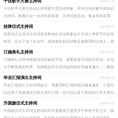
十佳歌手大赛主持词
2024-05-31
十佳歌手大赛主持词主持词要注意活动对象，针对活动对象写相应的
主持词。随着社会一步步向前发展，主持词是活动、集会等的必需
品，那么我们该怎么去写主持词呢？下面是小编帮大家整...
挂牌仪式主持词
2024-05-31
挂牌仪式主持词主持词是各种演出活动和集会中主持人串联节目的串
联词。在当下这个社会中，越来越多的活动集会都要用到主持人，是
不是无从下笔、没有头绪？以下是小编整理的挂牌仪...
订婚典礼主持词
2024-05-31
订婚典礼主持词根据活动对象的不同，需要设置不同的主持词。在当
今不断发展的世界，各种集会中主持词起到的作用越来越大，一般我
们都会做好相关准备的，以下是小编为大家收集的订婚...
毕业汇报演出主持词
2024-05-31
毕业汇报演出主持词现如今，需要用到汇报的地方越来越多，汇报可
以以某个具体项目为单位进行汇报，也可以以某个阶段的工作为单位
进行汇报，写汇报都需要注意哪些格式呢？下面是小编收...
升国旗仪式主持词
2024-05-31
升国旗仪式主持词主持词的写作需要将主题贯穿于所有节目之中。随