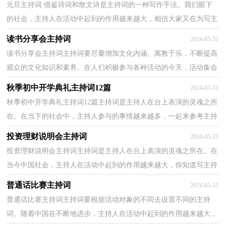
元旦主持词 借鉴诗词和散文诗是主持词的一种写作手法。我们眼下
的社会，主持人在活动中起到的作用越来越大，相信大家又在为写主
持词犯愁了吧！以下是小编整理的元旦主持词 ，希望能...
读书分享会主持词
2024-05-31
读书分享会主持词主持词要尽量增加文化内涵、寓教于乐，不断提高
观众的文化知识和素养。在人们积极参与各种活动的今天，活动集会
越来越多，好的主持词是什么样的呢？以下是小编为大...
秋季初中开学典礼主持词12篇
2024-05-31
秋季初中开学典礼主持词12篇主持词是主持人在台上表演的灵魂之所
在。在当下的社会中，主持人参与的事情越来越多，一起来参考主持
词是怎么写的吧，以下是小编为大家整理的秋季初中...
投资理财说明会主持词
2024-05-31
投资理财说明会主持词主持词是主持人在台上表演的灵魂之所在。在
当今中国社会，主持人在活动中起到的作用越来越大，你知道写主持
词需要注意哪些问题吗？以下是小编收集整理的投资...
普通话比赛主持词
2024-05-31
普通话比赛主持词主持词要根据活动对象的不同去设置不同的主持
词。随着中国在不断地进步，主持人在活动中起到的作用越来越大，