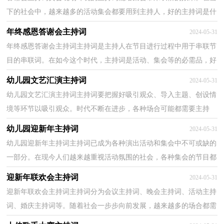
下的社会中，越来越多的活动集会都要用到主持人，好的主持词是什
么样的呢？下面是小编收集整理的答谢会主持词，希望...
年终感恩答谢会主持词
2024-05-31
年终感恩答谢会主持词主持词是主持人在节目进行过程中用于串联节
目的串联词。在如今这个时代，主持词是活动、集会等的必需品，好
的主持词是什么样的呢？下面是小编精心整理的年终...
幼儿园文艺汇演主持词
2024-05-31
幼儿园文艺汇演主持词主持词要把握好吸引观众、导入主题、创设情
境等环节以吸引观众。时代不断在进步，各种场合可能都需要主持
人，那么如何把主持词做到重点主题呢？下面是小编精...
幼儿园迎新年主持词
2024-05-31
幼儿园迎新年主持词主持词已成为各种演出活动和集会中不可或缺的
一部分。在现今人们越来越重视活动氛围的社会，各种集会的节目都
通过主持人来进行串联，快来参考主持词是怎么写...
迎新年联欢会主持词
2024-05-31
迎新年联欢会主持词主持词分为会议主持词、晚会主持词、活动主持
词、婚庆主持词等。随着社会一步步向前发展，越来越多的场合都需
要用到主持人，现在你是否对主持词一筹莫展呢？下...